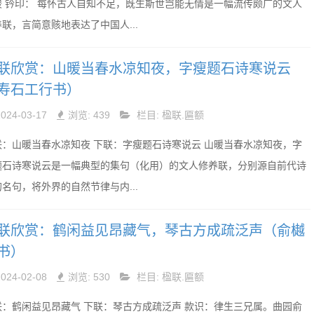
骏 钤印： 每怀古人自知不足，既生斯世岂能无情是一幅流传颇广的文人
联，言简意赅地表达了中国人...
联欣赏：山暖当春水凉知夜，字瘦题石诗寒说云
寿石工行书）
2024-03-17
浏览: 439
栏目:
楹联.匾额
联：山暖当春水凉知夜 下联：字瘦题石诗寒说云 山暖当春水凉知夜，字
题石诗寒说云是一幅典型的集句（化用）的文人修养联，分别源自前代诗
名句，将外界的自然节律与内...
联欣赏：鹤闲益见昂藏气，琴古方成疏泛声（俞樾
书）
2024-02-08
浏览: 530
栏目:
楹联.匾额
联：鹤闲益见昂藏气 下联：琴古方成疏泛声 款识：律生三兄属。曲园俞