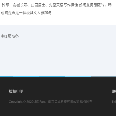
。 钤印：俞樾长寿、曲园居士、先皇天语写作俱佳 鹤闲益见昂藏气，琴
成疏泛声是一幅极具文人雅趣与...
共1页/6条
版权申明
联
Copyright © 2020 JiZiFang. 南京英卓科技有限公司 版权所有
ji