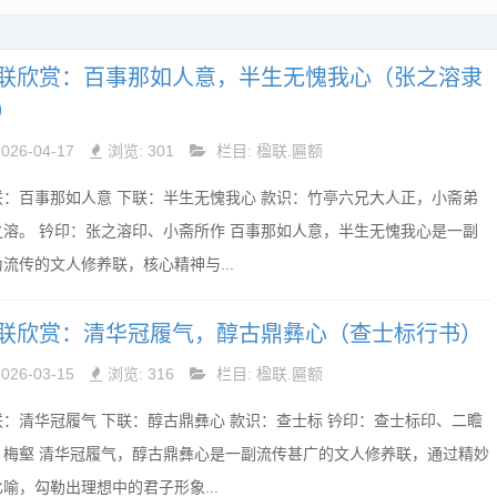
联欣赏：百事那如人意，半生无愧我心（张之溶隶
）
2026-04-17
浏览: 301
栏目:
楹联.匾额
联：百事那如人意 下联：半生无愧我心 款识：竹亭六兄大人正，小斋弟
之溶。 钤印：张之溶印、小斋所作 百事那如人意，半生无愧我心是一副
流传的文人修养联，核心精神与...
联欣赏：清华冠履气，醇古鼎彝心（查士标行书）
2026-03-15
浏览: 316
栏目:
楹联.匾额
联：清华冠履气 下联：醇古鼎彝心 款识：查士标 钤印：查士标印、二瞻
、梅壑 清华冠履气，醇古鼎彝心是一副流传甚广的文人修养联，通过精妙
喻，勾勒出理想中的君子形象...