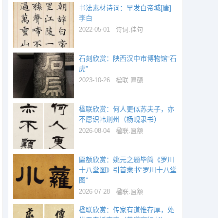
书法素材诗词：早发白帝城[唐]
李白
2022-05-01
诗词.佳句
石刻欣赏：陕西汉中市博物馆“石
虎”
2023-10-26
楹联.匾额
楹联欣赏：何人更似苏夫子，亦
不愿识韩荆州（杨岘隶书）
2026-08-04
楹联.匾额
匾额欣赏：姚元之题毕简《罗川
十八堂图》引首隶书“罗川十八堂
图”
2026-07-28
楹联.匾额
楹联欣赏：传家有道惟存厚，处