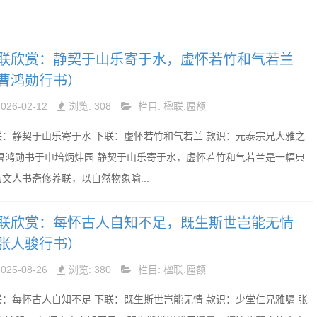
联欣赏：静契于山乐寄于水，虚怀若竹和气若兰
曹鸿勋行书）
2026-02-12
浏览: 308
栏目:
楹联.匾额
联：静契于山乐寄于水 下联：虚怀若竹和气若兰 款识：元泰宗兄大雅之
 曹鸿勋书于申培炳炜园 静契于山乐寄于水，虚怀若竹和气若兰是一幅典
文人书斋修养联，以自然物象喻...
联欣赏：每怀古人自知不足，既生斯世岂能无情
张人骏行书）
2025-08-26
浏览: 380
栏目:
楹联.匾额
联：每怀古人自知不足 下联：既生斯世岂能无情 款识：少堂仁兄雅嘱 张