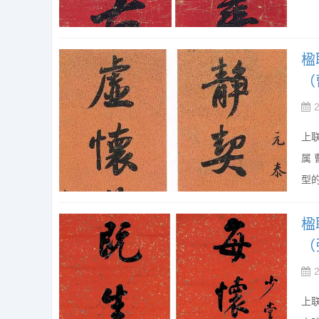
楹
（
上
属
型的
楹
（
上