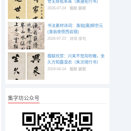
世无奇祗率真（黄遵宪行书）
2026-07-24
楹联.匾额
书法素材诗词：渔翁[唐]柳宗元
(渔翁夜傍西岩宿)
2026-07-23
诗词.佳句
楹联欣赏：兴来不觉风吹帽，坐
久方知露湿衣（朱次琦行书）
2024-04-14
楹联.匾额
集字坊公众号