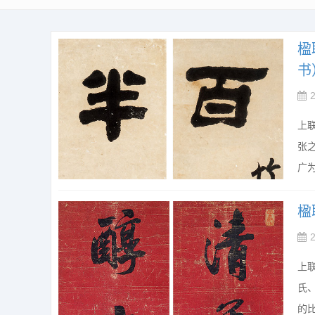
楹
书
上
张
广为
楹
上
氏
的比