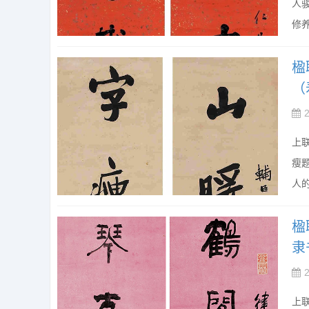
人
修养
楹
（
上
瘦
人的
楹
隶
上