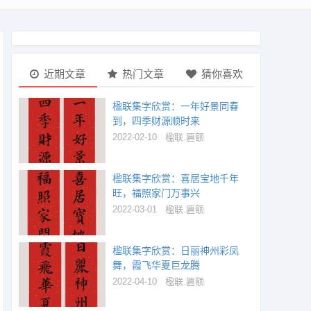
近期文章
热门文章
猜你喜欢
楹联集字欣赏：一年好景同春
到，四季财源顺时来
2022-02-10
楹联.匾额
楹联集字欣赏：喜居宝地千年
旺，福照家门万事兴
2022-03-01
楹联.匾额
楹联集字欣赏：日丽神州彩凤
舞，霞飞华夏巨龙腾
2022-04-10
楹联.匾额