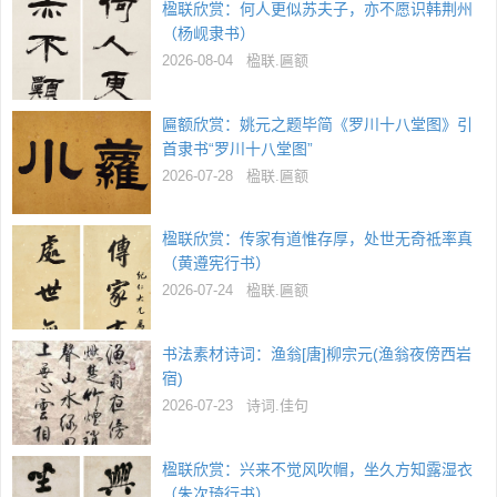
楹联欣赏：何人更似苏夫子，亦不愿识韩荆州
（杨岘隶书）
2026-08-04
楹联.匾额
匾额欣赏：姚元之题毕简《罗川十八堂图》引
首隶书“罗川十八堂图”
2026-07-28
楹联.匾额
楹联欣赏：传家有道惟存厚，处世无奇祗率真
（黄遵宪行书）
2026-07-24
楹联.匾额
书法素材诗词：渔翁[唐]柳宗元(渔翁夜傍西岩
宿)
2026-07-23
诗词.佳句
楹联欣赏：兴来不觉风吹帽，坐久方知露湿衣
（朱次琦行书）