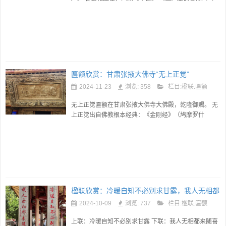
说唐代王维或南宋川禅师）创作的一首五言绝句。
《画》被多版本的小学语...
匾额欣赏：甘肃张掖大佛寺“无上正觉”
2024-11-23
浏览: 358
栏目:
楹联.匾额
无上正觉匾额在甘肃张掖大佛寺大佛殿，乾隆御赐。 无
上正觉出自佛教根本经典：《金刚经》（鸠摩罗什
译）：如来者，即诸法如义得阿耨多罗三藐三菩提。
《长阿含经》：佛告比丘...
楹联欣赏：冷暖自知不必别求甘露，我人无相都
来随喜戒坛
2024-10-09
浏览: 737
栏目:
楹联.匾额
上联：冷暖自知不必别求甘露 下联：我人无相都来随喜