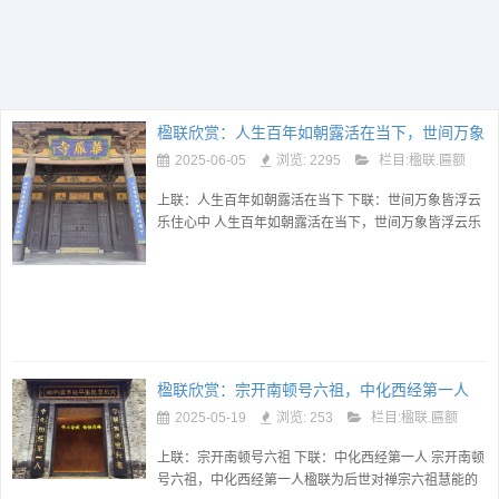
楹联欣赏：人生百年如朝露活在当下，世间万象
皆浮云乐住心中
2025-06-05
浏览: 2295
栏目:
楹联.匾额
上联：人生百年如朝露活在当下 下联：世间万象皆浮云
乐住心中 人生百年如朝露活在当下，世间万象皆浮云乐
住心中楹联在山西大同华严寺大门，融合了中外经典思
想的哲理联。 上联...
楹联欣赏：宗开南顿号六祖，中化西经第一人
2025-05-19
浏览: 253
栏目:
楹联.匾额
上联：宗开南顿号六祖 下联：中化西经第一人 宗开南顿
号六祖，中化西经第一人楹联为后世对禅宗六祖慧能的