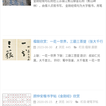
金刚经偈句石刻在江苏镇江焦山摩崖石刻（焦山碑
林），由僧人贞观书写。 金刚经偈句为大字楷书，用笔
爽利。石刻高1.8米，宽1.1米，全文20字：一切有为
法，如梦幻泡影，如露亦如电...
楹联欣赏：一花一世界，三藐三菩提（张大千行
书）
2023-06-30
浏览: 445
栏目:
楹联.匾额
上联：一花一世界 下联：三藐三菩提 款识：叔岩仁兄
属，大千居士。 钤印：蜀中张爰、大千毫发 一花一世
界，三藐三菩提是一幅充满禅意的对联，将中国传统文
化中一个极富哲理的短...
顾仲安楷书字帖《金刚经》欣赏
2020-05-15
浏览: 3672
栏目:
硬笔字帖