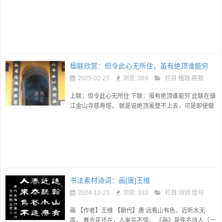
赞颂之语，融合禅宗史实与儒家评价体系，反映明清时
期三教合一的文化...
楹联欣赏：但令此心无所住，虽有绝顶谁能穷
2025-02-27
浏览: 369
栏目:
楹联.匾额
上联：但令此心无所住 下联：虽有绝顶谁能穷 此联在镇
江金山寺慈寿塔。 就是说绝顶虽登不上去，可是即使做
不到最最好，至少心中也要虽不能至，心向往之。这才
是英雄的气量。...
书法素材诗词：画[唐]王维
2024-12-23
浏览: 333
栏目:
诗词.佳句
画 【作者】王维 【朝代】唐 远看山有色，近听水无
声。 春去花还在，人来鸟不惊。 《画》是佚名诗人（一