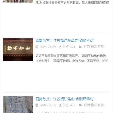
戒坛 楹联冷暖自知不必别求甘露，我人无相都来随喜戒
坛在福建泉州开元寺甘露井后，清代泉州甲第巷进士庄
俊元撰联，是一副...
匾额欣赏：江苏镇江隆昌寺“如如不动”
2024-08-29
浏览: 421
栏目:
楹联.匾额
如如不动匾额在江苏镇江隆昌寺。 如如不动出自佛教
《金刚经》（鸠摩罗什译）中的名句：不取于相，如如
不动。此句为佛陀对如何安住真心的开示，后成为禅宗
核心教义之一。 如如...
石刻欣赏：江苏镇江焦山“金刚经偈句”
2024-07-15
浏览: 412
栏目:
楹联.匾额