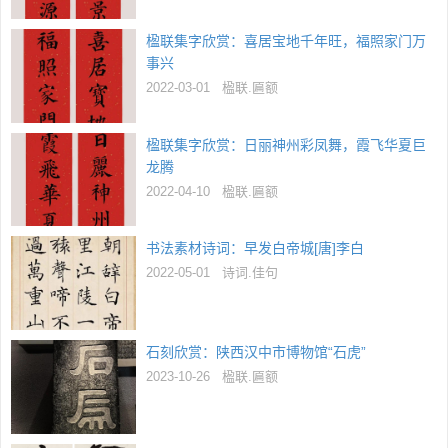
楹联集字欣赏：喜居宝地千年旺，福照家门万
事兴
2022-03-01
楹联.匾额
楹联集字欣赏：日丽神州彩凤舞，霞飞华夏巨
龙腾
2022-04-10
楹联.匾额
书法素材诗词：早发白帝城[唐]李白
2022-05-01
诗词.佳句
石刻欣赏：陕西汉中市博物馆“石虎”
2023-10-26
楹联.匾额