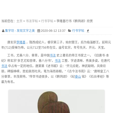
当前您在：
主页
>
书法字帖
>
行书字帖
> 李隆基行书《鹡鸰颂》欣赏
集字坊 - 发现文字之美
2020-06-12 13:37
行书字帖
唐玄宗
李隆基
，陇西成纪人，睿宗第三子，始封楚王，后为临淄郡王。延和元
年(712)受禅为帝。公元712至756年在位，庙号玄宗，年号先天、开元、天宝。
工书，尤善八分、章草，是中国
书法
史上著名的帝王书家之一。《旧唐书·本
纪》称玄宗“多艺尤知音律，善八分书”。
书法
工整、字迹清晰、秀美多姿。在唐代
书法
中占有一定的地位。唐窦臮《述书赋》云：“开元应乾，神武聪明，风骨巨
丽，碑版峥嵘，思如泉而吐风，笔为海而吞鲸。”《古今法书苑》云：“唐明皇工八
分章草，丰茂英特。”传世书迹很多，以《鹡鸰颂》《纪
泰山
铭》《石台孝经》等
最为有名。