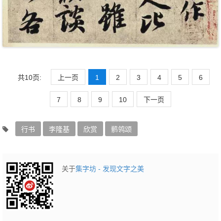
共10页:
上一页
1
2
3
4
5
6
7
8
9
10
下一页
行书
李隆基
欣赏
鹡鸰颂
关于
集字坊 - 发现文字之美