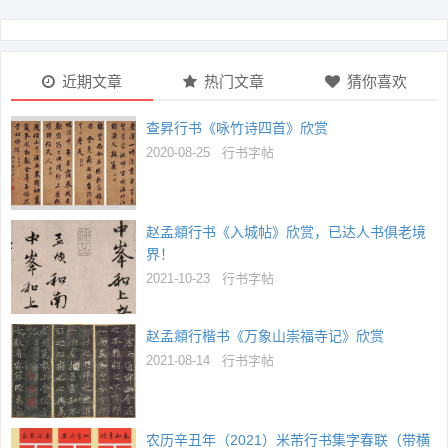
近期文章
热门文章
猜你喜欢
查昇行书《咏竹诗四首》欣赏
2020-08-25
行书字帖
赵孟頫行书《入城帖》欣赏，已达人书俱老境
界！
2021-10-23
行书字帖
赵孟頫行楷书《万象山崇福寺记》欣赏
2021-08-14
行书字帖
农历辛丑年（2021）米芾行书集字春联（带横