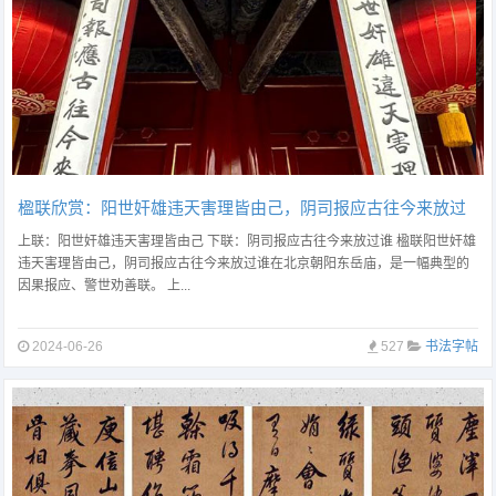
楹联欣赏：阳世奸雄违天害理皆由己，阴司报应古往今来放过
谁
上联：阳世奸雄违天害理皆由己 下联：阴司报应古往今来放过谁 楹联阳世奸雄
违天害理皆由己，阴司报应古往今来放过谁在北京朝阳东岳庙，是一幅典型的
因果报应、警世劝善联。 上...
2024-06-26
527
书法字帖