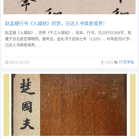
赵孟頫行书《入城帖》欣赏，已达人书俱老境界！
赵孟頫《入城帖》，亦称《千江入城帖》，纸本，行书，凡23行计269字，现
藏于台北故宫博物院。据考证，此札书于延佑七年（1320），时年赵氏67岁，
已达人书俱老境界。...
2021-10-23
1331
行书字帖