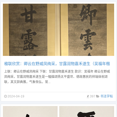
楹联欣赏：卿云在野威凤绚采，甘露润物嘉禾遂生（吴福年楷
书）
上联：卿云在野威凤绚采 下联：甘露润物嘉禾遂生 款识：吴福年 卿云在野威
凤绚采，甘露润物嘉禾遂生是一幅描颂扬太平盛世、德政惠民的祥瑞体祝颂
联，其文辞典雅，气象恢弘，常...
2024-04-19
397
书法字帖