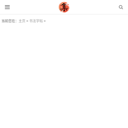
当前您在：
主页
>
书法字帖
>