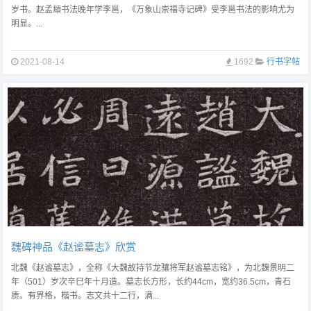
岁书。赵孟頫书法晚年学李邕，《万象山崇福寺记碑》受李邕书法的影响尤为
明显。...
2021-08-14
1692
行书字帖
魏碑神品《赵谧墓志》欣赏
北魏《赵谧墓志》，全称《大魏故持节龙骧将军赵谧墓志铭》，为北魏景明二
年（501）岁次辛巳年十月造。墓志长方形，长约44cm，宽约36.5cm，青石
质。有界格，楷书。志文共十二行，满...