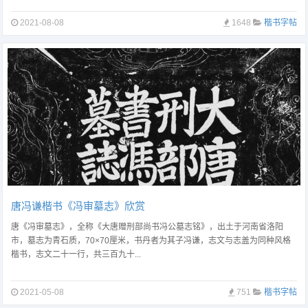
2021-08-08
1648
楷书字帖
唐冯谦楷书《冯审墓志》欣赏
唐《冯审墓志》，全称《大唐赠刑部尚书冯公墓志铭》，出土于河南省洛阳
市，墓志为青石质，70×70厘米，书丹者为其子冯谦，志文与志盖为同种风格
楷书，志文二十一行，共三百九十...
2021-05-08
751
楷书字帖