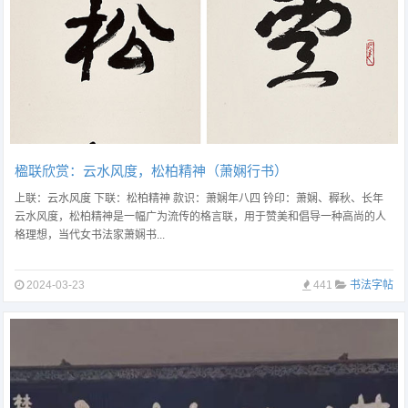
楹联欣赏：云水风度，松柏精神（萧娴行书）
上联：云水风度 下联：松柏精神 款识：萧娴年八四 钤印：萧娴、稺秋、长年
云水风度，松柏精神是一幅广为流传的格言联，用于赞美和倡导一种高尚的人
格理想，当代女书法家萧娴书...
2024-03-23
441
书法字帖