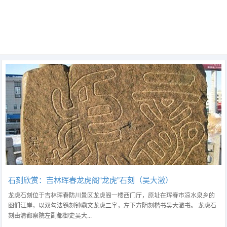
石刻欣赏：吉林珲春龙虎阁“龙虎”石刻（吴大澂）
龙虎石刻位于吉林珲春防川景区龙虎阁一楼西门厅，原址在珲春市凉水泉乡的
图们江岸，以双勾法镌刻钟鼎文龙虎二字，左下方阴刻楷书吴大澂书。 龙虎石
刻由清都察院左副都御史吴大...