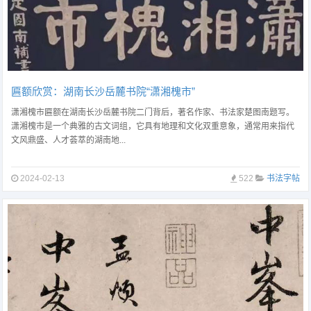
匾额欣赏：湖南长沙岳麓书院“潇湘槐市”
潇湘槐市匾额在湖南长沙岳麓书院二门背后，著名作家、书法家楚图南题写。
潇湘槐市是一个典雅的古文词组，它具有地理和文化双重意象，通常用来指代
文风鼎盛、人才荟萃的湖南地...
2024-02-13
522
书法字帖