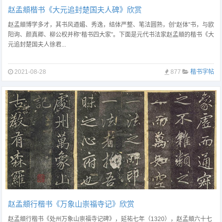
赵孟頫楷书《大元追封楚国夫人碑》欣赏
赵孟頫博学多才，其书风遒媚、秀逸，结体严整、笔法圆熟，创“赵体”书，与欧
阳询、颜真卿、柳公权并称“楷书四大家”。下面是元代书法家赵孟頫的楷书《大
元追封楚国夫人徐君...
2021-08-28
877
楷书字帖
赵孟頫行楷书《万象山崇福寺记》欣赏
赵孟頫行楷书《处州万象山崇福寺记碑》，延祐七年（1320），赵孟頫六十七