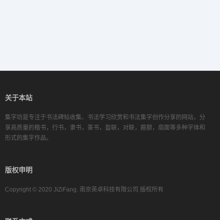
关于本站
集字坊是专注于书法碑帖收集、书法学习欣赏和书法集字创作分享的网站，分
享高质量的楷书，行书，隶书，篆书，盈联，对联，匾额，扇面等多种字体和
形式的集字作品。
版权申明
Copyright © 2020 JiZiFang. 南京英卓科技有限公司 版权所有