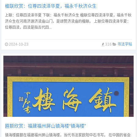
楹联欣赏：位尊四渎泽华夏，福永千秋济众生
上联：位尊四渎泽华夏 下联：福永千秋济众生 楹联位尊四渎泽华夏，福永千秋
济众生在河南济源济渎庙山门，是颂赞济渎庙的楹联。 上联位尊四渎泽华夏：
位尊四渎，四渎是指古代四...
2024-10-23
316
书法字帖
匾额欣赏：福建福州屏山镇海楼“镇海楼”
镇海楼匾额在福建福州屏山镇海楼，当代书法家欧阳中石书写。 在中国的省会