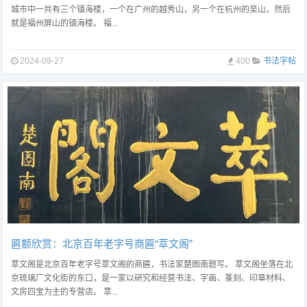
城市中一共有三个镇海楼，一个在广州的越秀山，另一个在杭州的吴山，然后
就是福州屏山的镇海楼。 福...
2024-09-27
400
书法字帖
匾额欣赏：北京百年老字号商匾“萃文阁”
萃文阁是北京百年老字号萃文阁的商匾，书法家楚图南题写。 萃文阁坐落在北
京琉璃厂文化街的东口，是一家以研究和经营书法、字画、篆刻、印章材料、
文房四宝为主的专营店。 萃...