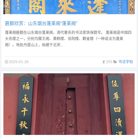
匾额欣赏：山东烟台蓬莱阁“蓬莱阁”
蓬莱阁匾额在山东烟台蓬莱阁，清代著名的书法家铁保题写。 蓬莱阁是中国四
大名楼之一，分别为滕王阁、黄鹤楼、岳阳楼、鹳雀楼（一种说法为蓬莱
阁）。地处丹崖山上，始建于北宋...
2025-01-26
355
书法字帖