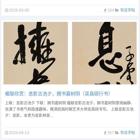
2026-03-06
334
书法字帖
楹联欣赏：息影古池夕，拥书嘉树阴（吴昌硕行书）
上联：息影古池夕 下联：拥书嘉树阴 楹联息影古池夕，拥书嘉树阴意境幽静、
充满了书卷气和隐逸趣味，晚清民国时期艺术大师吴昌硕书写。 上联息影古池
夕：息影，本意为息影林泉...
2025-09-13
357
书法字帖