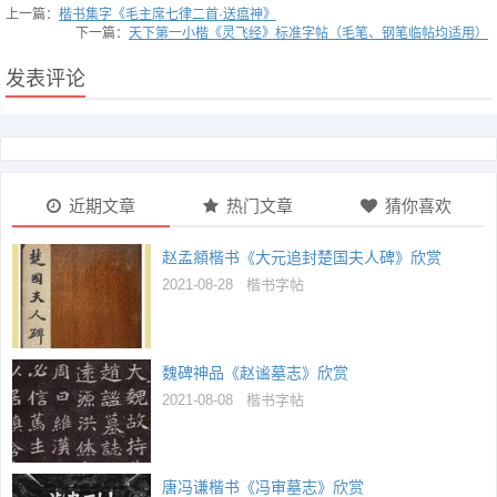
上一篇：
楷书集字《毛主席七律二首·送瘟神》
下一篇：
天下第一小楷《灵飞经》标准字帖（毛笔、钢笔临帖均适用）
发表评论
近期文章
热门文章
猜你喜欢
赵孟頫楷书《大元追封楚国夫人碑》欣赏
2021-08-28
楷书字帖
魏碑神品《赵谧墓志》欣赏
2021-08-08
楷书字帖
唐冯谦楷书《冯审墓志》欣赏