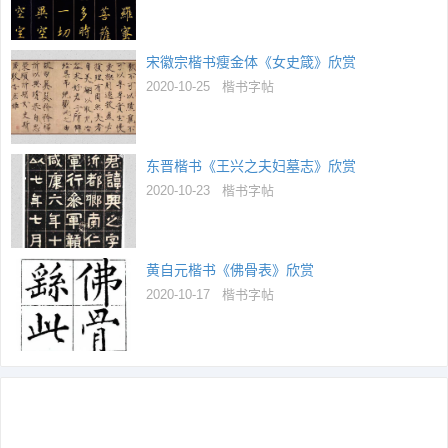
宋徽宗楷书瘦金体《女史箴》欣赏
2020-10-25
楷书字帖
东晋楷书《王兴之夫妇墓志》欣赏
2020-10-23
楷书字帖
黄自元楷书《佛骨表》欣赏
2020-10-17
楷书字帖