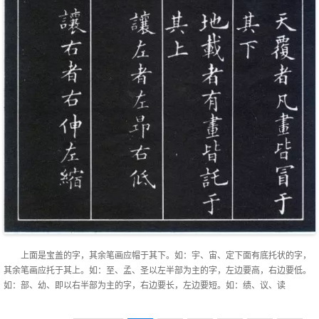
上面是宝盖的字，其余笔画应帽于其下。如：宇、宙、定下面有底托状的字，
其余笔画应托于其上。如：至、孟、圣以左半部为主的字，左边要高，右边要低。
如：部、幼、即以右半部为主的字，右边要长，左边要短。如：绩、议、读