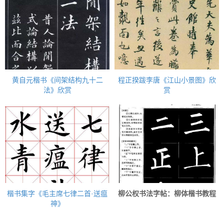
黄自元楷书《间架结构九十二
程正揆跋李唐《江山小景图》欣
法》欣赏
赏
楷书集字《毛主席七律二首·送瘟
柳公权书法字帖：柳体楷书教程
神》