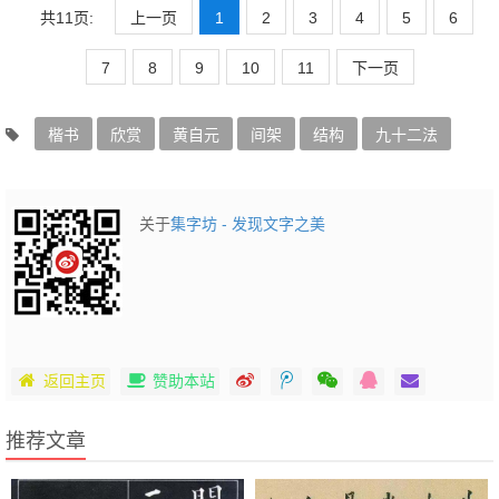
共11页:
上一页
1
2
3
4
5
6
7
8
9
10
11
下一页
楷书
欣赏
黄自元
间架
结构
九十二法
关于
集字坊 - 发现文字之美
返回主页
赞助本站
推荐文章