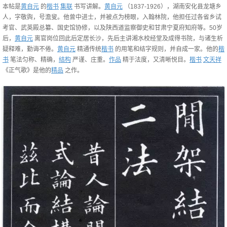
本帖是
黄自元
的
楷书
集联
书写讲解。
黄自元
（1837-1926），湖南安化县龙塘乡
人，字敬舆，号澹叟。他曾中进士，并被点为榜眼，入翰林院，他担任过各省乡试
考官、武英殿总纂、国史馆协修，以及陕西道监察御史和甘肃宁夏府知府等。50岁
后，
黄自元
离官岗位回此后定居长沙，先后主讲湘水校经堂及成得书院，与诸生析
疑释难，勤诲不倦。
黄自元
精通传统
楷书
的用笔和结字规则，并自成一家。他的
楷
书
笔法匀称、精确，
结构
严谨、庄重。
作品
精于法度，又清晰悦目。
楷书
文天祥
《正气歌》是他的
精品
之作。