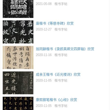
2021-05-08
楷书字帖
唐楷书《等慈寺碑》欣赏
2020-12-27
楷书字帖
翁同龢楷书《录颜真卿文四屏轴》欣赏
2020-11-16
楷书字帖
成亲王楷书《近光楼诗》欣赏
2020-11-05
楷书字帖
康熙御笔楷书《心经》欣赏
2020-11-05
楷书字帖