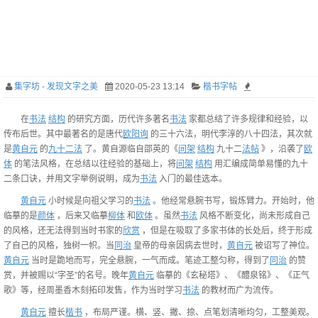
集字坊 - 发现文字之美
2020-05-23 13:14
楷书字帖
在
书法
结构
的研究方面，历代许多著名
书法
家都总结了许多规律和经验，以
传布后世。其中最著名的是唐代
欧阳询
的三十六法，明代李淳的八十四法，其次就
是
黄自元
的
九十二法
了。黄自源临自邵英的《
间架
结构
九十二
法帖
》，沿袭了
欧
体
的笔法风格，在总结以往经验的基础上，将
间架
结构
用汇编成简单易懂的九十
二条口诀，并用文字举例说明，成为
书法
入门的最佳选本。
黄自元
小时候是向祖父学习的
书法
。他经常悬腕书写，锻炼臂力。开始时，他
临摹的是
颜体
，后来又临摹
柳体
和
欧体
。虽然
书法
风格不断变化，尚未形成自己
的风格，还无法得到当时书家的
欣赏
，但是在吸取了多家书体的长处后，终于形成
了自己的风格，独树一帜。当
同治
皇帝的母亲因病去世时，
黄自元
被诏写了神位。
黄自元
当时是跪地而写，完全悬腕，一气而成。笔迹工整匀称，得到了
同治
的赞
赏，并被赐以“字圣”的名号。晚年
黄自元
临摹的《玄秘塔》、《醴泉铭》、《正气
歌》等，经周墨香木刻拓印发售，作为当时学习
书法
的教材而广为流传。
黄自元
擅长
楷书
，布局严谨。横、竖、撇、捺、点笔划清晰均匀，工整美观。