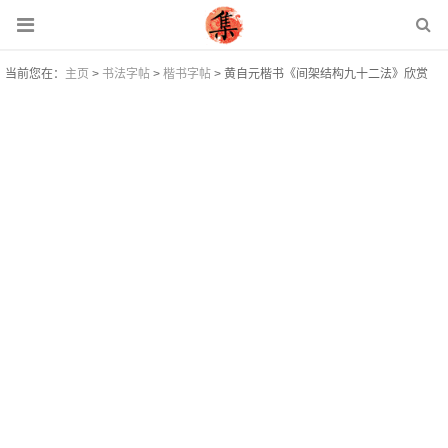
当前您在：
主页
>
书法字帖
>
楷书字帖
> 黄自元楷书《间架结构九十二法》欣赏