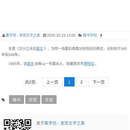
集字坊 - 发现文字之美
2020-10-23 13:00
楷书字帖
东晋《王兴之夫妇
墓志
》，为同一块墓石两面分别刻夫妇两志，分别刻于340
年和348年。
1965年，该
墓志
由象山一号墓出土，现藏南京市
博物馆
。
共2页:
上一页
1
2
下一页
楷书
欣赏
东晋
关于
集字坊 - 发现文字之美