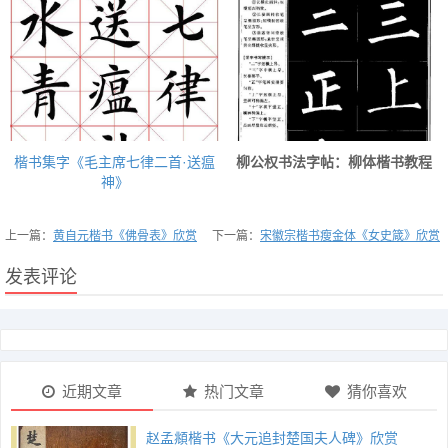
楷书集字《毛主席七律二首·送瘟
柳公权书法字帖：柳体楷书教程
神》
上一篇：
黄自元楷书《佛骨表》欣赏
下一篇：
宋徽宗楷书瘦金体《女史箴》欣赏
发表评论
近期文章
热门文章
猜你喜欢
赵孟頫楷书《大元追封楚国夫人碑》欣赏