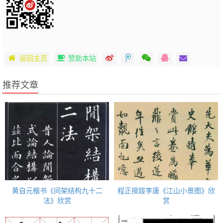
返回主页
赞助本站
推荐文章
黄自元楷书《间架结构九十二
程正揆跋李唐《江山小景图》欣
法》欣赏
赏