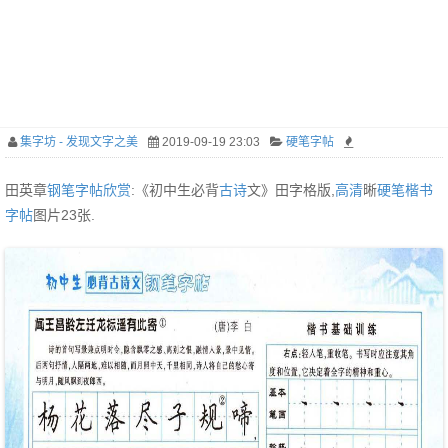
集字坊 - 发现文字之美
2019-09-19 23:03
硬笔字帖
田英章
钢笔
字帖
欣赏
:《初中生必背
古诗
文》田字格版,
高清
晰
硬笔
楷书
字帖
图片23张.