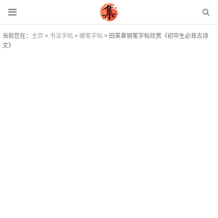
当前您在：
主页
>
书法字帖
>
硬笔字帖
> 田英章钢笔字帖欣赏《初中生必背古诗
文》