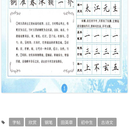
字帖
欣赏
钢笔
田英章
初中生
古诗文