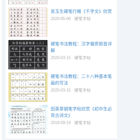
吴玉生硬笔行楷《千字文》欣赏
2020-05-08
硬笔字帖
硬笔书法教程：汉字偏旁部首详
解
2020-03-15
硬笔字帖
硬笔书法教程：二十八种基本笔
画的写法
2020-03-15
硬笔字帖
田英章钢笔字帖欣赏《初中生必
背古诗文》
2019-09-19
硬笔字帖