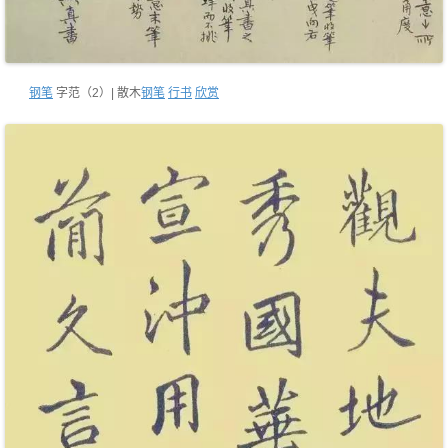
钢笔
字范（2）| 散木
钢笔
行书
欣赏