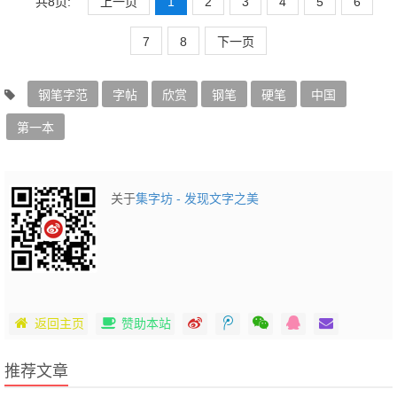
共8页:
上一页
1
2
3
4
5
6
7
8
下一页
钢笔字范
字帖
欣赏
钢笔
硬笔
中国
第一本
关于
集字坊 - 发现文字之美
返回主页
赞助本站
推荐文章