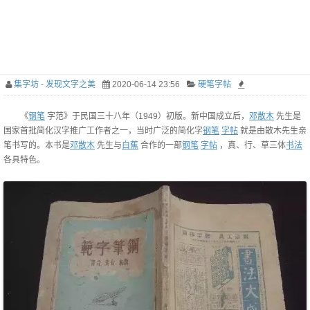
集字坊 - 发现文字之美
2020-06-14 23:56
硬笔字帖
《
钢笔
字范》于民国三十八年（1949）初版。新中国成立后，
邓散木
先生是
国家首批简化汉字推广工作者之一，当时广泛的简化字
钢笔
字帖
就是由散木先生亲
笔书写的。本书是
邓散木
先生与
白蕉
合作的一部
钢笔
字帖
，真、行、草三体
书法
各具特色。