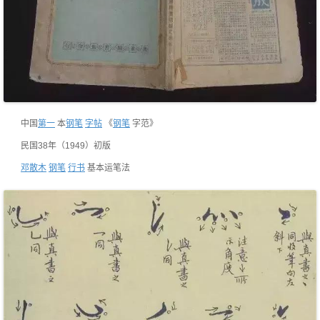
中国
第一
本
钢笔
字帖
《
钢笔
字范》
民国38年（1949）初版
邓散木
钢笔
行书
基本运笔法