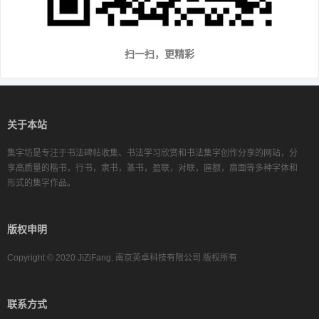
扫一扫，更精彩
关于本站
集字坊是专注于书法碑帖收集、书法学习欣赏和书法集字创作分享的网站，分
享高质量的楷书，行书，隶书，篆书，盈联，对联，匾额，扇面等多种字体和
形式的集字作品。
版权申明
Copyright © 2020 JiZiFang. 南京英卓科技有限公司 版权所有
联系方式