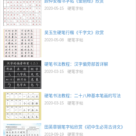
顾仲安楷书字帖《金刚经》欣赏
2020-05-15
硬笔字帖
吴玉生硬笔行楷《千字文》欣赏
2020-05-08
硬笔字帖
硬笔书法教程：汉字偏旁部首详解
2020-03-15
硬笔字帖
硬笔书法教程：二十八种基本笔画的写法
2020-03-15
硬笔字帖
田英章钢笔字帖欣赏《初中生必背古诗文》
2019-09-19
硬笔字帖