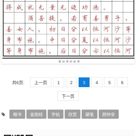
共6页:
上一页
1
2
3
4
5
6
下一页
楷书
金刚经
字帖
欣赏
硬笔
顾仲安