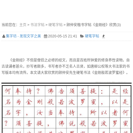
当前您在：
主页
>
书法字帖
>
硬笔字帖
> 顾仲安楷书字帖《金刚经》欣赏(3)
集字坊 - 发现文字之美
2020-05-15 21:41
硬笔字帖
《金刚经》不但是僧侣之必修的经文，而且是百姓所钟爱的修身养性读物。自
古读诵者甚众，抄写者颇多，书写者亦不乏名人古贤，如唐柳公权等大书法家的书
写版本均有流传。本文请大家欣赏的顾仲安先生硬笔书法《金刚般若波罗蜜经》。