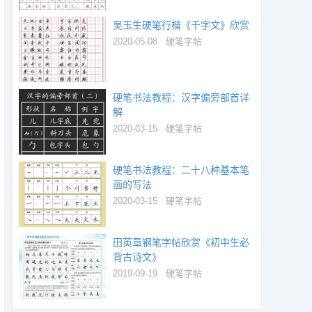
吴玉生硬笔行楷《千字文》欣赏
2020-05-08
硬笔字帖
硬笔书法教程：汉字偏旁部首详
解
2020-03-15
硬笔字帖
硬笔书法教程：二十八种基本笔
画的写法
2020-03-15
硬笔字帖
田英章钢笔字帖欣赏《初中生必
背古诗文》
2019-09-19
硬笔字帖