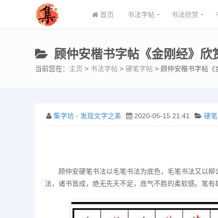
首页
书法字帖
书法欣赏
顾仲安楷书字帖《金刚经》欣赏(
当前您在：
主页
>
书法字帖
>
硬笔字帖
> 顾仲安楷书字帖《金
集字坊 - 发现文字之美
2020-05-15 21:41
硬笔
顾仲安硬笔书法以毛笔书法为底色，毛笔书法又以柳
法，诸书皆成，绝无先天不足，底气不胜的柔软感。笔有