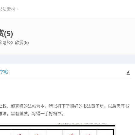
书法素材
5)
刚经》欣赏(5)
字帖
公权、颜真卿的法帖为本，所以打下了很好的书法童子功，以后再写书
雄法，墨有坚质，写得一手好楷书。