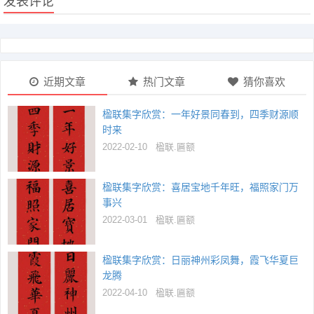
发表评论
近期文章
热门文章
猜你喜欢
楹联集字欣赏：一年好景同春到，四季财源顺
时来
2022-02-10
楹联.匾额
楹联集字欣赏：喜居宝地千年旺，福照家门万
事兴
2022-03-01
楹联.匾额
楹联集字欣赏：日丽神州彩凤舞，霞飞华夏巨
龙腾
2022-04-10
楹联.匾额