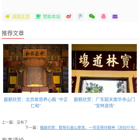
返回主页
赞助本站
推荐文章
匾额欣赏：北京故宫养心殿 “中正
匾额欣赏：广东韶关南华寺山门
仁和”
“宝林道场”
上一篇：没有了
下一篇：
楹联欣赏：数笏石留山意思，一帘花得月精神（洪钧行书）