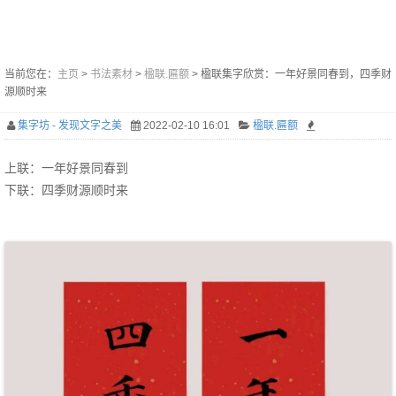
当前您在：
主页
>
书法素材
>
楹联.匾额
> 楹联集字欣赏：一年好景同春到，四季财
源顺时来
集字坊 - 发现文字之美
2022-02-10 16:01
楹联.匾额
上联：一年好景同春到
下联：四季财源顺时来