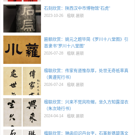
石刻欣赏：陕西汉中市博物馆“石虎”
2023-10-26
楹联.匾额
匾额欣赏：姚元之题毕简《罗川十八堂图》引
首隶书“罗川十八堂图”
2026-07-28
楹联.匾额
楹联欣赏：传家有道惟存厚，处世无奇祗率真
（黄遵宪行书）
2026-07-24
楹联.匾额
楹联欣赏：兴来不觉风吹帽，坐久方知露湿衣
（朱次琦行书）
2024-04-14
楹联.匾额
楹联欣赏：琳函旧识丹台字，石篆新镌碧落文