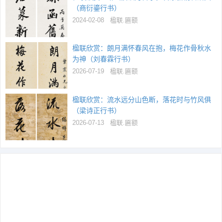
（商衍鎏行书）
2024-02-08
楹联.匾额
楹联欣赏：朗月满怀春风在抱，梅花作骨秋水
为神（刘春霖行书）
2026-07-19
楹联.匾额
楹联欣赏：流水远分山色断，落花时与竹风俱
（梁诗正行书）
2026-07-13
楹联.匾额