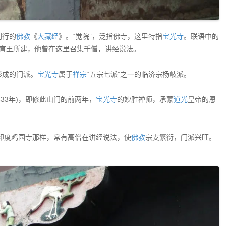
刊行的
佛教
《
大藏经
》。“觉院”，泛指佛寺，这里特指
宝光寺
。联语中的
阿育王所建，他曾在这里召集千僧，讲经说法。
形成的门派。
宝光寺
属于
禅宗
“五宗七派”之一的临济宗杨岐派。
833年)，即修此山门的前两年，
宝光寺
的妙胜禅师，承蒙
道光
皇帝的恩
印度鸡园寺那样，常有高僧在讲经说法，使
佛教
宗支繁衍，门派兴旺。