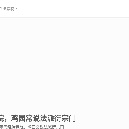
书法素材
院，鸡园常说法派衍宗门
远承恩经传觉院，鸡园常说法派衍宗门