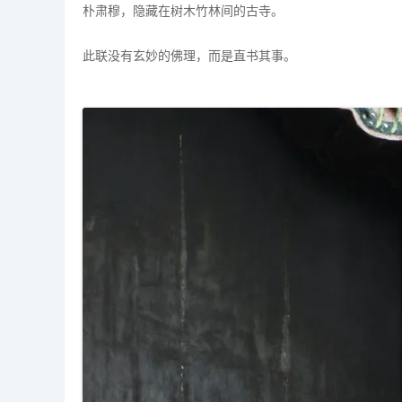
朴肃穆，隐藏在树木竹林间的古寺。
此联没有玄妙的佛理，而是直书其事。