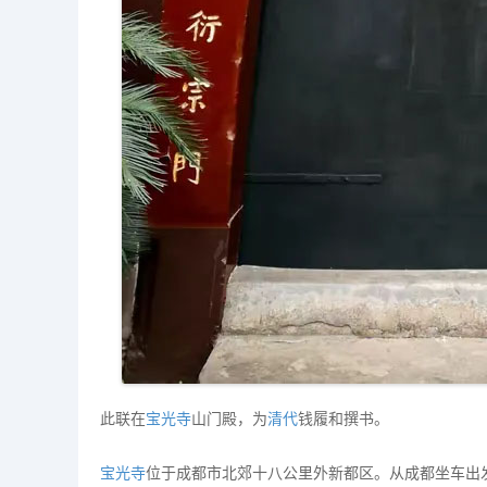
此联在
宝光寺
山门殿，为
清代
钱履和撰书。
宝光寺
位于成都市北郊十八公里外新都区。从成都坐车出