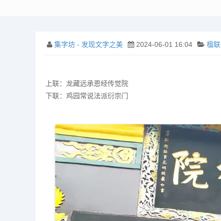
集字坊 - 发现文字之美
2024-06-01 16:04
楹联
上联：龙藏远承恩经传觉院
下联：鸡园常说法派衍宗门