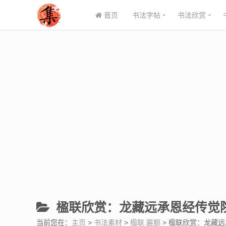
首页
书法字帖
书法欣赏
楹联欣赏：龙藏远承恩经传觉
当前您在：
主页
>
书法素材
>
楹联.匾额
> 楹联欣赏：龙藏