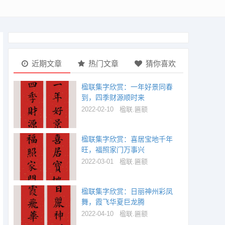
近期文章
热门文章
猜你喜欢
楹联集字欣赏：一年好景同春
到，四季财源顺时来
2022-02-10
楹联.匾额
楹联集字欣赏：喜居宝地千年
旺，福照家门万事兴
2022-03-01
楹联.匾额
楹联集字欣赏：日丽神州彩凤
舞，霞飞华夏巨龙腾
2022-04-10
楹联.匾额