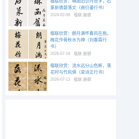
楹联欣赏：琳函旧识丹台字，石
篆新镌碧落文（商衍鎏行书）
2024-02-08
楹联.匾额
楹联欣赏：朗月满怀春风在抱，
梅花作骨秋水为神（刘春霖行
书）
2026-07-19
楹联.匾额
楹联欣赏：流水远分山色断，落
花时与竹风俱（梁诗正行书）
2026-07-13
楹联.匾额