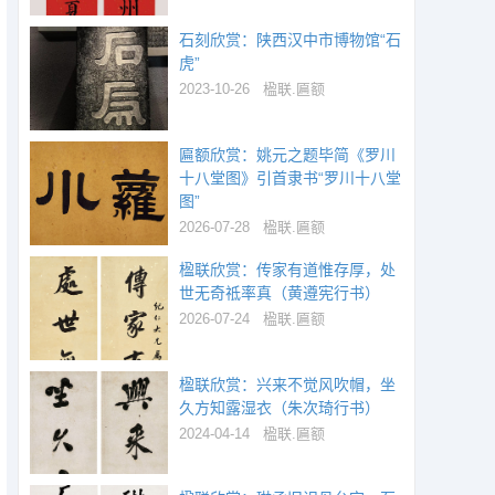
石刻欣赏：陕西汉中市博物馆“石
虎”
2023-10-26
楹联.匾额
匾额欣赏：姚元之题毕简《罗川
十八堂图》引首隶书“罗川十八堂
图”
2026-07-28
楹联.匾额
楹联欣赏：传家有道惟存厚，处
世无奇祗率真（黄遵宪行书）
2026-07-24
楹联.匾额
楹联欣赏：兴来不觉风吹帽，坐
久方知露湿衣（朱次琦行书）
2024-04-14
楹联.匾额