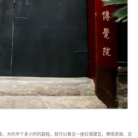
发，大约半个多小时的路程，就可以看见一座红墙黛瓦、佛塔高耸、古