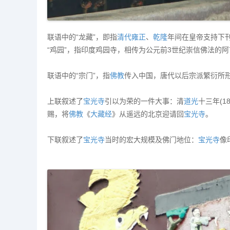
联语中的“龙藏”，即指
清代
雍正
、
乾隆
年间在皇帝支持下
“鸡园”，指印度鸡园寺，相传为公元前3世纪崇信佛法的
联语中的“宗门”，指
佛教
传入中国，唐代以后宗派繁衍所
上联叙述了
宝光寺
引以为荣的一件大事：清
道光
十三年(1
赐，将
佛教
《
大藏经
》从遥远的北京迎请回
宝光寺
。
下联叙述了
宝光寺
当时的宏大规模及佛门地位：
宝光寺
像