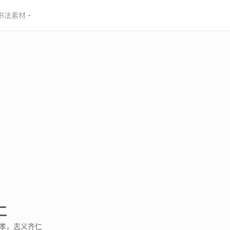
书法素材
仁
忠孝，志义齐仁