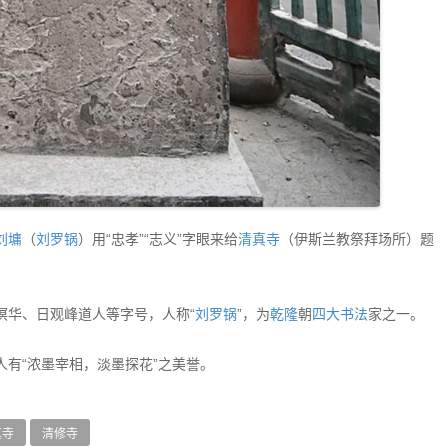
刘墉
（
刘罗锅
）用“忠孝”“志义”字眼来给
清真寺
（伊斯兰教祭拜场所）题
溟华、日观峰道人等字号，人称“
刘罗锅
”，为
乾隆
朝
四大
书法
家之一。
有“浓墨宰相，淡墨探花”之美誉。
真寺
清修寺