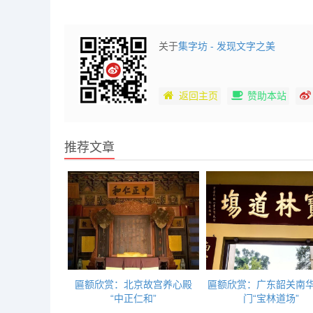
关于
集字坊 - 发现文字之美
返回主页
赞助本站
推荐文章
匾额欣赏：北京故宫养心殿
匾额欣赏：广东韶关南
“中正仁和”
门“宝林道场”