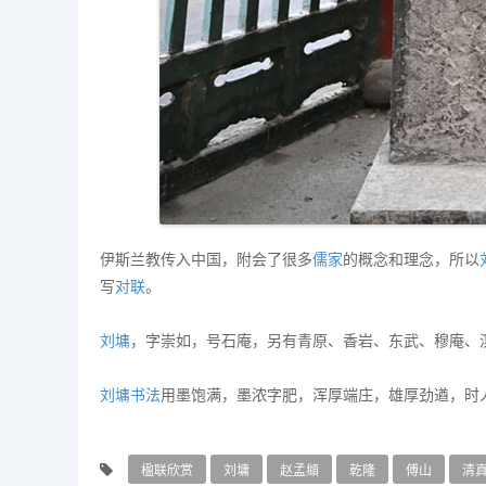
伊斯兰教传入中国，附会了很多
儒家
的概念和理念，所以
写
对联
。
刘墉
，字崇如，号石庵，另有青原、香岩、东武、穆庵、
刘墉
书法
用墨饱满，墨浓字肥，浑厚端庄，雄厚劲遒，时人
楹联欣赏
刘墉
赵孟頫
乾隆
傅山
清