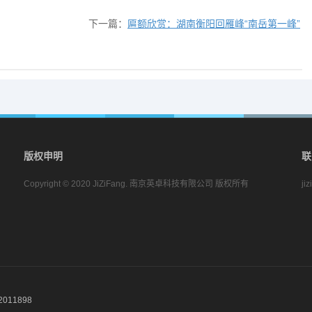
下一篇：
匾额欣赏：湖南衡阳回雁峰“南岳第一峰”
版权申明
联
Copyright © 2020 JiZiFang. 南京英卓科技有限公司 版权所有
ji
011898