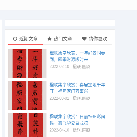
近期文章
热门文章
猜你喜欢
楹联集字欣赏：一年好景同春
到，四季财源顺时来
2022-02-10
楹联.匾额
楹联集字欣赏：喜居宝地千年
旺，福照家门万事兴
2022-03-01
楹联.匾额
楹联集字欣赏：日丽神州彩凤
舞，霞飞华夏巨龙腾
2022-04-10
楹联.匾额