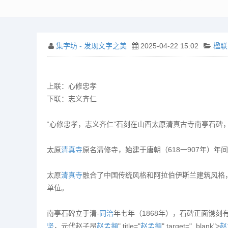
集字坊 - 发现文字之美
2025-04-22 15:02
楹联
上联：心修忠孝
下联：志义齐仁
“心修忠孝，志义齐仁”石刻在山西太原清真古寺南亭石碑
太原
清真寺
原名清修寺，始建于唐朝（618一907年）
太原
清真寺
融合了中国传统风格和阿拉伯伊斯兰建筑风格
单位。
南亭石碑立于清-
同治
年七年（1868年），石碑正面镌刻
坚
，元代赵子昂
赵孟頫
" title="
赵孟頫
" target="_blank">
赵