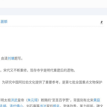
.匾额
，由清
刘墉
题写。
年间，宋代又不断重修，现存寺宇是明代重建后的遗物。
，为研究中国阿拉伯文化提供了重要参考，是第七批全国重点文物保护
有明太祖
洪武
皇帝（
朱元璋
）敕赐的“至圣百字赞”，背面刻有北宋
黄庭
孟頫
、
清代
傅山
、刘石庵等
书法
家的
题名
，字体劲秀，笔力挺拔。碑文