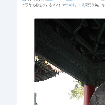
上写有“心修忠孝，志义齐仁”8个
大字
，
书法
圆润优美，笔