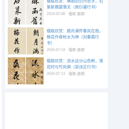
楹联欣赏：琳函旧识丹台字，石
篆新镌碧落文（商衍鎏行书）
2024-02-08
楹联.匾额
楹联欣赏：朗月满怀春风在抱，
梅花作骨秋水为神（刘春霖行
书）
2026-07-19
楹联.匾额
楹联欣赏：流水远分山色断，落
花时与竹风俱（梁诗正行书）
2026-07-13
楹联.匾额