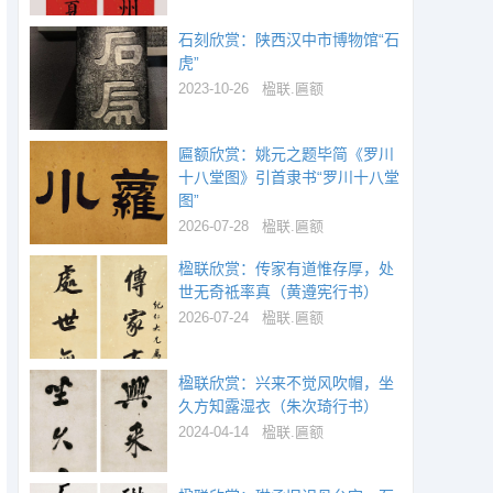
石刻欣赏：陕西汉中市博物馆“石
虎”
2023-10-26
楹联.匾额
匾额欣赏：姚元之题毕简《罗川
十八堂图》引首隶书“罗川十八堂
图”
2026-07-28
楹联.匾额
楹联欣赏：传家有道惟存厚，处
世无奇祗率真（黄遵宪行书）
2026-07-24
楹联.匾额
楹联欣赏：兴来不觉风吹帽，坐
久方知露湿衣（朱次琦行书）
2024-04-14
楹联.匾额