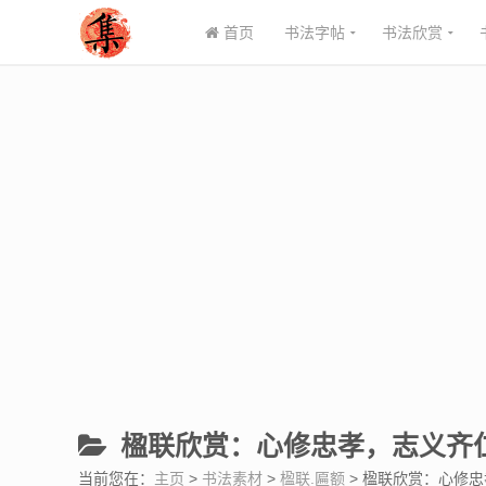
首页
书法字帖
书法欣赏
楹联欣赏：心修忠孝，志义齐
当前您在：
主页
>
书法素材
>
楹联.匾额
> 楹联欣赏：心修