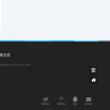
系方式
zifang#vip.yesztech.com
繁
Weibo
Weibo
QQ
Email