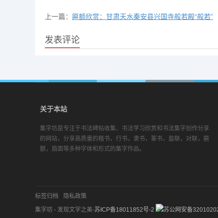
上一篇：
匾额欣赏：甘肃天水秦安县兴国寺般若殿“般若”
发表评论
关于本站
集字坊是专注于书法碑帖收集、书法学习欣赏和书法集字创作分享
的网站，分享高质量的楷书，行书，隶书，篆书，盈联，对联，匾
额，扇面等多种字体和形式的集字作品。
标签归档
隐私政策
集字坊 - 发现文字之美-
苏ICP备18011852号-2
苏公网安备32010202