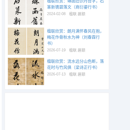
楹联欣赏：琳函旧识丹台字，石
篆新镌碧落文（商衍鎏行书）
2024-02-08
楹联.匾额
楹联欣赏：朗月满怀春风在抱，
梅花作骨秋水为神（刘春霖行
书）
2026-07-19
楹联.匾额
楹联欣赏：流水远分山色断，落
花时与竹风俱（梁诗正行书）
2026-07-13
楹联.匾额