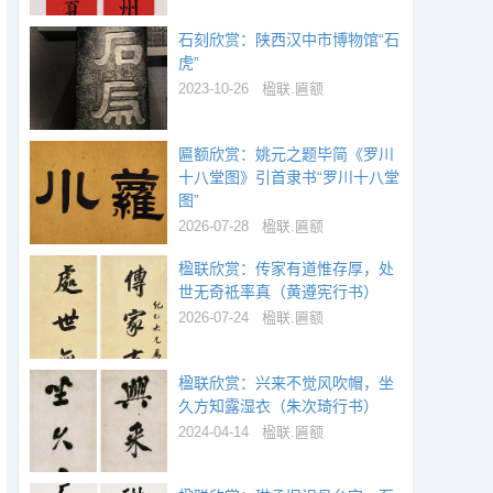
石刻欣赏：陕西汉中市博物馆“石
虎”
2023-10-26
楹联.匾额
匾额欣赏：姚元之题毕简《罗川
十八堂图》引首隶书“罗川十八堂
图”
2026-07-28
楹联.匾额
楹联欣赏：传家有道惟存厚，处
世无奇祗率真（黄遵宪行书）
2026-07-24
楹联.匾额
楹联欣赏：兴来不觉风吹帽，坐
久方知露湿衣（朱次琦行书）
2024-04-14
楹联.匾额