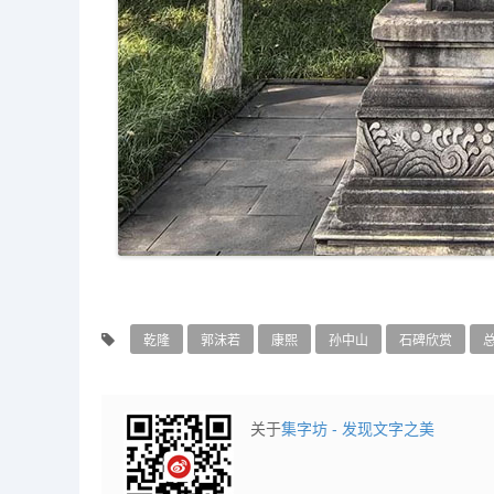
乾隆
郭沫若
康熙
孙中山
石碑欣赏
关于
集字坊 - 发现文字之美