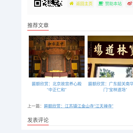
返回主页
赞助本站
推荐文章
匾额欣赏：北京故宫养心殿
匾额欣赏：广东韶关南
“中正仁和”
门“宝林道场”
上一篇：
匾额欣赏：江苏镇江金山寺“江天禅寺”
发表评论