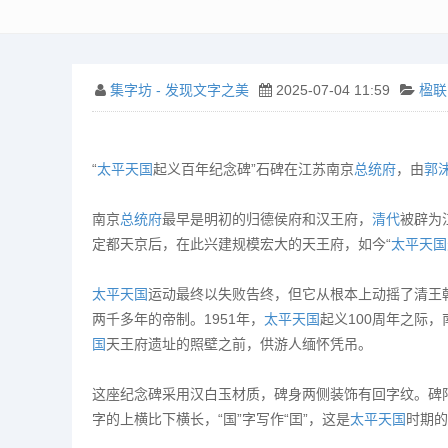
集字坊 - 发现文字之美
2025-07-04 11:59
楹联
“‌
太平天国
起义百年纪念碑”石碑在江苏南京
总统府
，由
郭
南京
总统府
最早是明初的归德侯府和汉王府，
清代
被辟为
定都天京后，在此兴建规模宏大的天王府，如今“
太平天国
太平天国
运动最终以失败告终，但它从根本上动摇了清王
两千多年的帝制。1951年，
太平天国
起义100周年之际，
国
天王府遗址的照壁之前，供游人缅怀凭吊。
这座纪念碑采用汉白玉材质，碑身两侧装饰有回字纹。碑阳
字的上横比下横长，“国”字写作“囯”，这是
太平天国
时期的