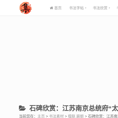
首页
书法字帖
书法欣赏
石碑欣赏：江苏南京总统府“太
当前您在：
主页
>
书法素材
>
楹联.匾额
> 石碑欣赏：江苏南