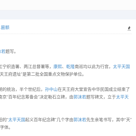
.匾额
沫若
题写。
江宁织造署、两江总督署等，
康熙
、
乾隆
南巡均以此为行宫，
太平天国
天王府遗址”是第二批全国重点文物保护单位。
朝的统治，半个世纪后，
孙中山
在天王府大堂宣告中华民国成立结束了
南京“百年纪念筹备会”决定勒石立碑，由
郭沫若
题写碑文，立于
太平天
的“
太平天国
起义百年纪念碑”几个字由
郭沫若
先生亲笔书写，其中“天”
字体。