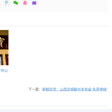
华寺山
下一篇：
匾额欣赏：山西运城解州关帝庙“永荷神庥”