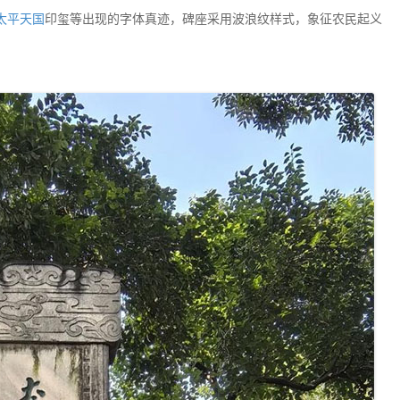
太平天国
印玺等出现的字体真迹，碑座采用波浪纹样式，象征农民起义