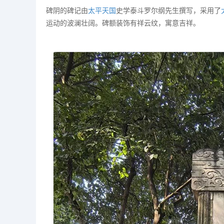
碑阴的碑记由
太平天国
史学泰斗罗尔纲先生撰写，采用了
运动的波澜壮阔。碑额装饰有祥云纹，寓意吉祥。