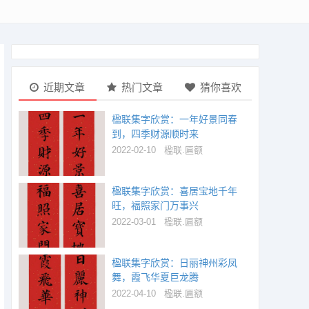
近期文章
热门文章
猜你喜欢
楹联集字欣赏：一年好景同春
到，四季财源顺时来
2022-02-10
楹联.匾额
楹联集字欣赏：喜居宝地千年
旺，福照家门万事兴
2022-03-01
楹联.匾额
楹联集字欣赏：日丽神州彩凤
舞，霞飞华夏巨龙腾
2022-04-10
楹联.匾额