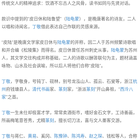
传统文人的精神追求：饮酒不忘古人之风骨，读书如同与先贤对话。
款识中提到的“皮日休和陆鲁望”（
陆龟蒙
），是晚唐著名的诗友，二人
以唱和诗闻名，
丁敬
借此表达自己作联的灵感来源。
“皮陆”是晚唐文学家皮日休与
陆龟蒙
的并称，因二人于苏州频繁诗歌唱
和并合编《松陵集》而得名。皮日休曾任苏州刺史从事，
陆龟蒙
为苏州
人，其文学交往构成并称基础，二人的诗歌以酬答联句为主，题材涵盖
咏物、山水及社会讽喻，所以后人将他们合称“皮陆”。
丁敬
，字敬身，号钝丁、砚林，别号龙泓山人、孤云、石叟等，浙江
杭
州
府钱塘县人，
清代
书画
家、
篆刻
家，“浙派
篆刻
”开山鼻祖，“
西泠八
家
”之首。
丁敬
一生未仕却极富才学，常常卖酒街市，嗜好金石文字，工诗善画，
所画梅笔意苍秀，尤精
篆刻
，擅长切刀法，喜与文人墨客交游。
丁敬
与蒋仁、
黄易
、奚冈、
陈豫钟
、
陈鸿寿
、
赵之琛
、钱松等人，合称