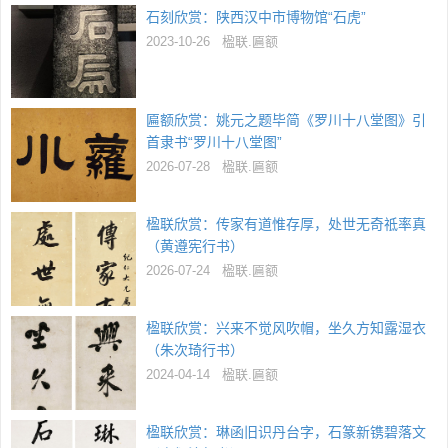
石刻欣赏：陕西汉中市博物馆“石虎”
2023-10-26
楹联.匾额
匾额欣赏：姚元之题毕简《罗川十八堂图》引
首隶书“罗川十八堂图”
2026-07-28
楹联.匾额
楹联欣赏：传家有道惟存厚，处世无奇祗率真
（黄遵宪行书）
2026-07-24
楹联.匾额
楹联欣赏：兴来不觉风吹帽，坐久方知露湿衣
（朱次琦行书）
2024-04-14
楹联.匾额
楹联欣赏：琳函旧识丹台字，石篆新镌碧落文