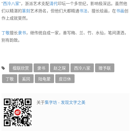
“
西泠八家
”，浙派艺术支配
清代
印坛一个多世纪，影响极深远。虽然他
们以精湛的
篆刻
艺术扬名，但他们大都精通
书法
、擅长绘画，在
书画
创
作上成就斐然。
丁敬
擅长
隶书
，继传统自成一家，善写梅、兰、竹、水仙，笔间潇洒，
别有韵致。
楹联欣赏
隶书
赵之琛
西泠八家
赠予联
丁敬
奚冈
陆龟蒙
皮日休
关于
集字坊 - 发现文字之美