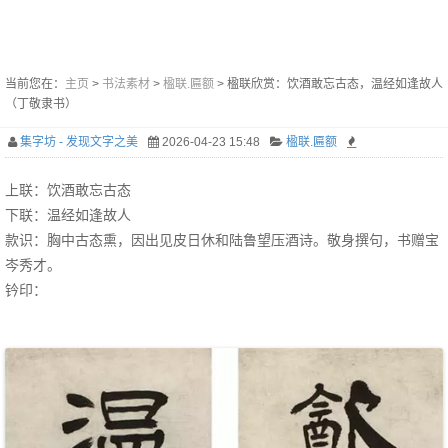
当前您在：
主页
>
书法素材
>
楹联.匾额
> 楹联欣赏：饮酒敢忘古态，温经如逢故人
（丁敬隶书）
集字坊 - 发现文字之美
2026-04-23 15:48
楹联.匾额
上联：饮酒敢忘古态
下联：温经如逢故人
款识：胸中古态熏，因出见皮日休和陆鲁望压酒诗。敬身撰句，书赠宝
岑秀才。
钤印：