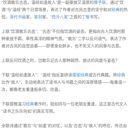
“饮酒敢忘古态，温经如逢故人”是一副豪放又温厚的
赠予联
，通过“饮
酒”与“温经”两个日常场景，表达了作者对古风古意的坚守和对
经典
的热
忱，
清代
书画
家、
篆刻
家、“
西泠八家
”之首的
丁敬
书写。
上联“饮酒敢忘古态”：“古态”不仅指饮酒的姿态，更指向古人饮酒时那
种豪放不羁、率性真淳的精神气质。“敢忘”二字以反问语气，表达了作
者对古风的自觉追慕——即使身处醉乡，也不失文人的风骨与古意。
上联反问饮酒之时，岂敢忘记古人那种超然、放达的风度与姿态？
下联“温经如逢故人”：“温经”指反复研读
儒家
经典
或古代典籍。将
经典
比作“故人”，生动地表达了读书人与书籍之间的深厚情感——每重温一
次，都像老友重逢般亲切、欣喜。
下联感慨温习
经典
著作时，就如同与一位老朋友重逢，这正是古代文人
“读书之乐乐何如”的真实写照。
全联诗通过“敢忘”与“如逢”的对仗，以及“古态”与“故人”的呼应，传达出