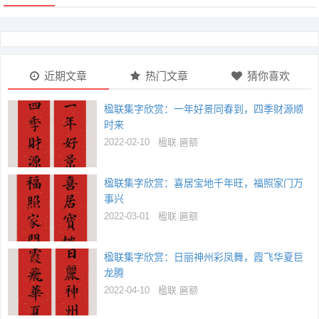
近期文章
热门文章
猜你喜欢
楹联集字欣赏：一年好景同春到，四季财源顺
时来
2022-02-10
楹联.匾额
楹联集字欣赏：喜居宝地千年旺，福照家门万
事兴
2022-03-01
楹联.匾额
楹联集字欣赏：日丽神州彩凤舞，霞飞华夏巨
龙腾
2022-04-10
楹联.匾额