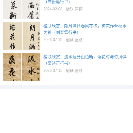
（商衍鎏行书）
2024-02-08
楹联.匾额
楹联欣赏：朗月满怀春风在抱，梅花作骨秋水
为神（刘春霖行书）
2026-07-19
楹联.匾额
楹联欣赏：流水远分山色断，落花时与竹风俱
（梁诗正行书）
2026-07-13
楹联.匾额