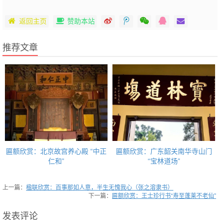
返回主页
赞助本站
推荐文章
匾额欣赏：北京故宫养心殿 “中正
匾额欣赏：广东韶关南华寺山门
仁和”
“宝林道场”
上一篇：
楹联欣赏：百事那如人意，半生无愧我心（张之溶隶书）
下一篇：
匾额欣赏：王士珍行书“寿至蓬莱不老仙”
发表评论