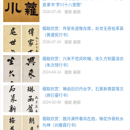
首隶书“罗川十八堂图”
2026-07-28
楹联.匾额
楹联欣赏：传家有道惟存厚，处世无奇祗率真
（黄遵宪行书）
2026-07-24
楹联.匾额
楹联欣赏：兴来不觉风吹帽，坐久方知露湿衣
（朱次琦行书）
2024-04-14
楹联.匾额
楹联欣赏：琳函旧识丹台字，石篆新镌碧落文
（商衍鎏行书）
2024-02-08
楹联.匾额
楹联欣赏：朗月满怀春风在抱，梅花作骨秋水
为神（刘春霖行书）