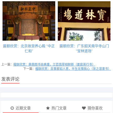
匾额欣赏：北京故宫养心殿 “中正
匾额欣赏：广东韶关南华寺山门
仁和”
“宝林道场”
上一篇：
楹联欣赏：彝鼎图书自典重，兰苕翡翠相鲜新（姜宸英行书）
下一篇：
楹联欣赏：百事那如人意，半生无愧我心（张之溶隶书）
发表评论
近期文章
热门文章
猜你喜欢