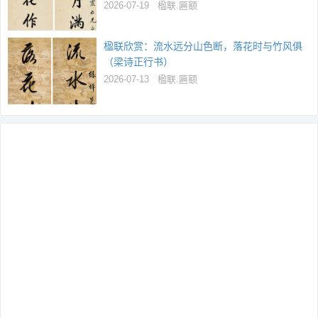
2026-07-19
楹联.匾额
楹联欣赏：流水远分山色断，落花时与竹风俱
（梁诗正行书）
2026-07-13
楹联.匾额