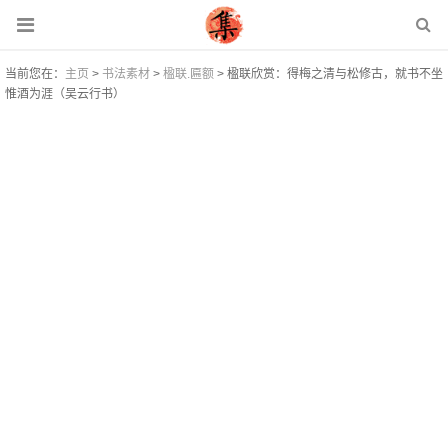
当前您在：
主页
>
书法素材
>
楹联.匾额
> 楹联欣赏：得梅之清与松修古，就书不坐
惟酒为涯（吴云行书）