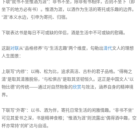
下联“就书不坐惟酒为涯”：非书不坐，除非有书相伴，否则不坐下（即
坐下的地方必有书）。惟酒为涯，以酒作为生活的寄托或乐趣的边界。
“涯”本义水边，引申为寄托、归宿。
下联表达书是每日不可或缺的伴侣，酒是生活中不可或缺的慰藉。
这副
对联
从“品格修养”与“生活志趣”两个维度，勾勒出
清代
文人的理想
人生图景：
上联写“内修”：以梅、松为比，追求高洁、古朴的君子品格。“得梅之
清”是取其清雅脱俗，“与松俱古”是取其坚韧恒久。这正是中国文人“以
物比德”的传统——通过对自然物象的
欣赏
与效法，涵养自身的精神境
界。
下联写“外寄”：以书、酒为伴，寄托日常生活的闲雅情趣。“非书不坐”
可见其爱书之深，书是精神食粮；“惟酒为涯”则流露出“偶得酒中趣，空
杯亦常持”的旷达与自适。