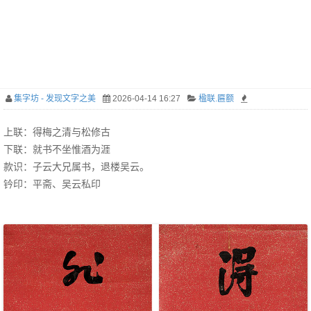
集字坊 - 发现文字之美
2026-04-14 16:27
楹联.匾额
上联：得梅之清与松修古
下联：就书不坐惟酒为涯
款识：子云大兄属书，退楼吴云。
钤印：平斋、吴云私印