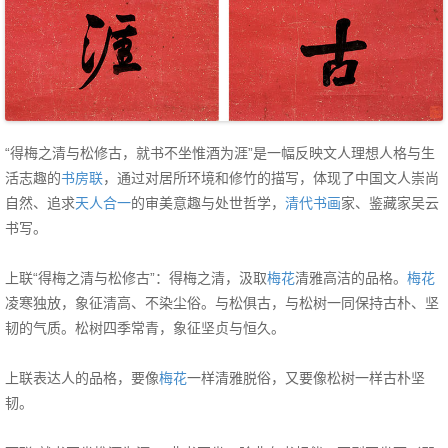
“得梅之清与松修古，就书不坐惟酒为涯”是一幅反映文人理想人格与生
活志趣的
书房联
，通过对居所环境和修竹的描写，体现了中国文人崇尚
自然、追求
天人合一
的审美意趣与处世哲学，
清代
书画
家、鉴藏家吴云
书写。
上联“得梅之清与松修古”：得梅之清，汲取
梅花
清雅高洁的品格。
梅花
凌寒独放，象征清高、不染尘俗。与松俱古，与松树一同保持古朴、坚
韧的气质。松树四季常青，象征坚贞与恒久。
上联表达人的品格，要像
梅花
一样清雅脱俗，又要像松树一样古朴坚
韧。