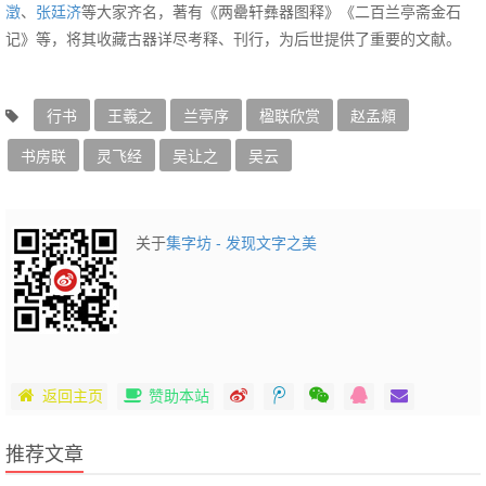
澂
、
张廷济
等大家齐名，著有《两罍轩彝器图释》《二百兰亭斋金石
记》等，将其收藏古器详尽考释、刊行，为后世提供了重要的文献。
行书
王羲之
兰亭序
楹联欣赏
赵孟頫
书房联
灵飞经
吴让之
吴云
关于
集字坊 - 发现文字之美
返回主页
赞助本站
推荐文章