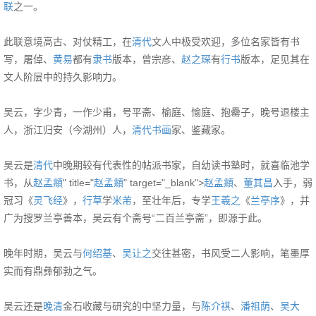
联
之一。
此联意境高古、对仗精工，在
清代
文人中极受欢迎，多位名家皆有书
写，屠倬、
黄易
都有
隶书
版本，曾宗彦、
赵之琛
有
行书
版本，足见其在
文人阶层中的持久影响力。
吴云，字少青，一作少甫，号平斋、榆庭、愉庭、抱罍子，晚号退楼主
人，浙江归安（今湖州）人，
清代
书画
家、鉴藏家。
吴云是
清代
中晚期较有代表性的帖派书家，自幼读书塾时，就喜临池学
书，从
赵孟頫
" title="
赵孟頫
" target="_blank">
赵孟頫
、
董其昌
入手，弱
冠习《
灵飞经
》，
行草
学
米芾
，至壮年后，专学
王羲之
《
兰亭序
》，并
广为搜罗兰亭善本，吴云有个斋号“二百兰亭斋”，即源于此。
晚年时期，吴云与
何绍基
、
吴让之
交往甚密，书风受二人影响，笔墨厚
实而有鼎彝郁勃之气。
吴云还是
晚清
金石收藏与研究的中坚力量，与
陈介祺
、
潘祖荫
、
吴大