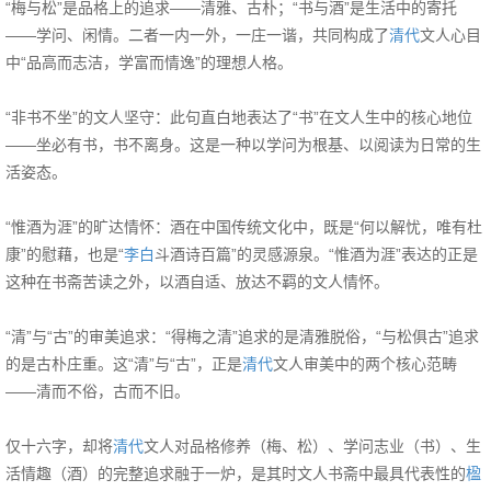
“梅与松”是品格上的追求——清雅、古朴；“书与酒”是生活中的寄托
——学问、闲情。二者一内一外，一庄一谐，共同构成了
清代
文人心目
中“品高而志洁，学富而情逸”的理想人格。
“非书不坐”的文人坚守：此句直白地表达了“书”在文人生中的核心地位
——坐必有书，书不离身。这是一种以学问为根基、以阅读为日常的生
活姿态。
“惟酒为涯”的旷达情怀：酒在中国传统文化中，既是“何以解忧，唯有杜
康”的慰藉，也是“
李白
斗酒诗百篇”的灵感源泉。“惟酒为涯”表达的正是
这种在书斋苦读之外，以酒自适、放达不羁的文人情怀。
“清”与“古”的审美追求：“得梅之清”追求的是清雅脱俗，“与松俱古”追求
的是古朴庄重。这“清”与“古”，正是
清代
文人审美中的两个核心范畴
——清而不俗，古而不旧。
仅十六字，却将
清代
文人对品格修养（梅、松）、学问志业（书）、生
活情趣（酒）的完整追求融于一炉，是其时文人书斋中最具代表性的
楹