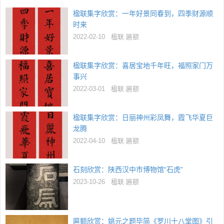
楹联集字欣赏：一年好景同春到，四季财源顺
时来
2022-02-10
楹联.匾额
楹联集字欣赏：喜居宝地千年旺，福照家门万
事兴
2022-03-01
楹联.匾额
楹联集字欣赏：日丽神州彩凤舞，霞飞华夏巨
龙腾
2022-04-10
楹联.匾额
石刻欣赏：陕西汉中市博物馆“石虎”
2023-10-26
楹联.匾额
匾额欣赏：姚元之题毕简《罗川十八堂图》引